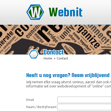
Webnit
Contact
Home
»
Contact
Heeft u nog vragen? Neem vrijblijvend
Wij nemen elke vraag uiterst serieus, aarzel dan oo
informatie wil over webdevelopment of "online" co
Email
Naam / Bedrijfsnaam