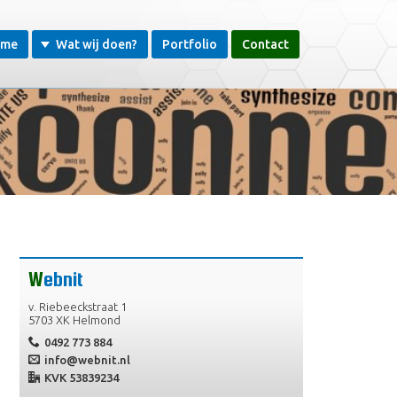
ome
Wat wij doen?
Portfolio
Contact
Webnit
v. Riebeeckstraat 1
5703 XK Helmond
0492 773 884
info@webnit.nl
KVK 53839234